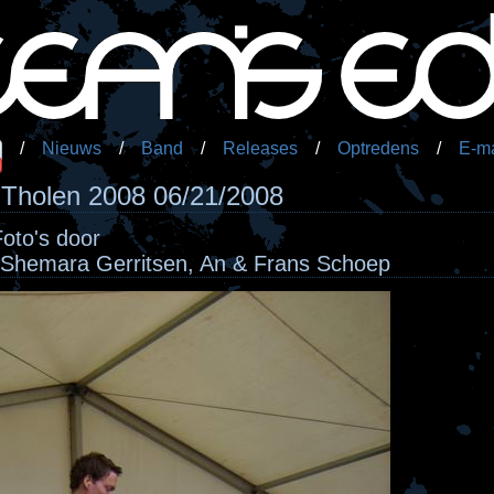
/
Nieuws
/
Band
/
Releases
/
Optredens
/
E-ma
 Tholen 2008 06/21/2008
Foto's door
, Shemara Gerritsen, An & Frans Schoep